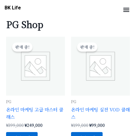
콘
Me
BK Life
텐
츠
PG Shop
로
건
원
현
원
현
너
래
재
래
재
판매 중!
판매 중!
뛰
가
가
가
가
격:
격:
격:
격:
기
₩399,000.
₩249,000.
₩199,000.
₩99,000.
PG
PG
온라인 마케팅 고급 마스터 클
온라인 마케팅 실전 VOD 클래
래스
스
₩
399,000
₩
249,000
₩
199,000
₩
99,000