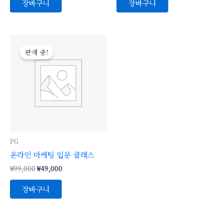
장바구니
장바구니
원
현
래
재
판매 중!
가
가
격:
격:
₩99,000.
₩49,000.
PG
온라인 마케팅 입문 클래스
₩
99,000
₩
49,000
장바구니