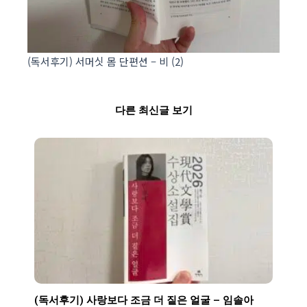
(독서후기) 서머싯 몸 단편션 – 비 (2)
다른 최신글 보기
(독서후기) 사랑보다 조금 더 짙은 얼굴 – 임솔아