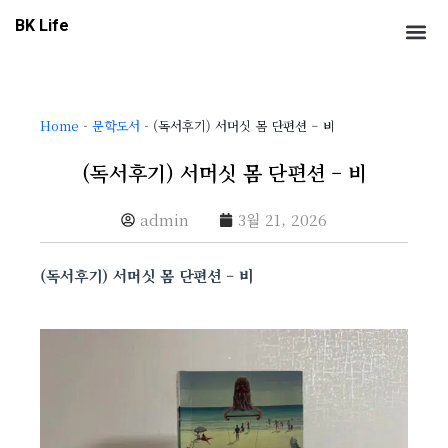
콘
Me
BK Life
텐
츠
로
건
Home
-
문학도서
-
(독서후기) 서머싯 몸 단편션 – 비
너
뛰
(독서후기) 서머싯 몸 단편션 – 비
기
admin
3월 21, 2026
(독서후기) 서머싯 몸 단편션 – 비