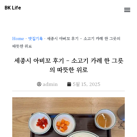
콘
Me
BK Life
텐
츠
로
건
Home
-
맛집기록
-
세종시 아비꼬 후기 – 소고기 카레 한 그릇의
너
따뜻한 위로
뛰
기
세종시 아비꼬 후기 – 소고기 카레 한 그릇
의 따뜻한 위로
admin
5월 15, 2025