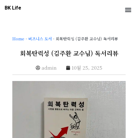
콘
Me
BK Life
텐
츠
로
건
Home
-
비즈니스 도서
-
회복탄력성 (김주환 교수님) 독서리뷰
너
뛰
회복탄력성 (김주환 교수님) 독서리뷰
기
admin
10월 25, 2025