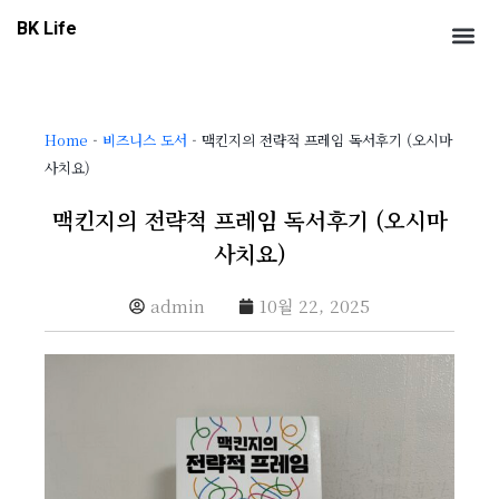
콘
Me
BK Life
텐
츠
로
건
Home
-
비즈니스 도서
-
맥킨지의 전략적 프레임 독서후기 (오시마
너
사치요)
뛰
기
맥킨지의 전략적 프레임 독서후기 (오시마
사치요)
admin
10월 22, 2025