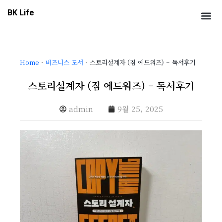
콘
Me
BK Life
텐
츠
로
건
Home
-
비즈니스 도서
-
스토리설계자 (짐 에드워즈) – 독서후기
너
뛰
스토리설계자 (짐 에드워즈) – 독서후기
기
admin
9월 25, 2025