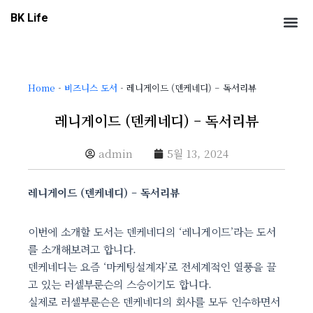
콘
Me
BK Life
텐
츠
로
건
Home
-
비즈니스 도서
-
레니게이드 (덴케네디) – 독서리뷰
너
뛰
레니게이드 (덴케네디) – 독서리뷰
기
admin
5월 13, 2024
레니게이드 (덴케네디) – 독서리뷰
이번에 소개할 도서는 덴케네디의 ‘레니게이드’라는 도서
를 소개해보려고 합니다.
덴케네디는 요즘 ‘마케팅설계자’로 전세계적인 열풍을 끌
고 있는 러셀부룬슨의 스승이기도 합니다.
실제로 러셀부룬슨은 덴케네디의 회사를 모두 인수하면서